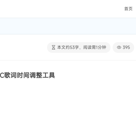
首页
本文约
53
字，阅读需
1
分钟
395
RC歌词时间调整工具