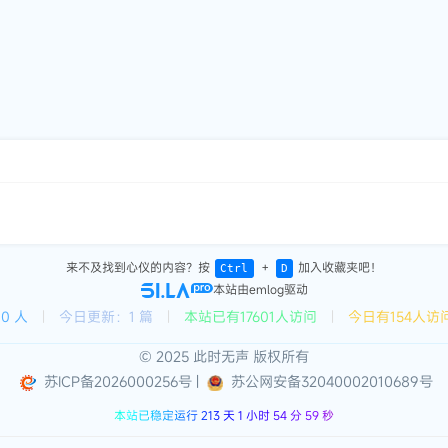
来不及找到心仪的内容？按
＋
加入收藏夹吧！
Ctrl
D
本站由emlog驱动
0 人
|
今日更新：1 篇
|
本站已有17601人访问
|
今日有154人访
© 2025 此时无声 版权所有
苏ICP备2026000256号
|
苏公网安备32040002010689号
本站已稳定运行 213 天 1 小时 54 分 59 秒