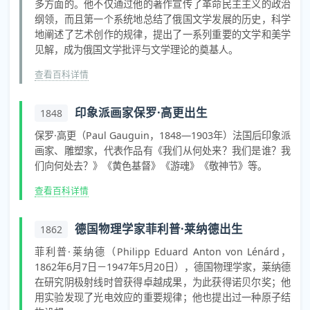
多方面的。他不仅通过他的著作宣传了革命民主主义的政治
纲领，而且第一个系统地总结了俄国文学发展的历史，科学
地阐述了艺术创作的规律，提出了一系列重要的文学和美学
见解，成为俄国文学批评与文学理论的奠基人。
查看百科详情
印象派画家保罗·高更出生
1848
保罗·高更（Paul Gauguin，1848—1903年）法国后印象派
画家、雕塑家，代表作品有《我们从何处来？我们是谁？我
们向何处去？》《黄色基督》《游魂》《敬神节》等。
查看百科详情
德国物理学家菲利普·莱纳德出生
1862
菲利普·莱纳德（Philipp Eduard Anton von Lénárd，
1862年6月7日－1947年5月20日），德国物理学家，莱纳德
在研究阴极射线时曾获得卓越成果，为此获得诺贝尔奖；他
用实验发现了光电效应的重要规律；他也提出过一种原子结