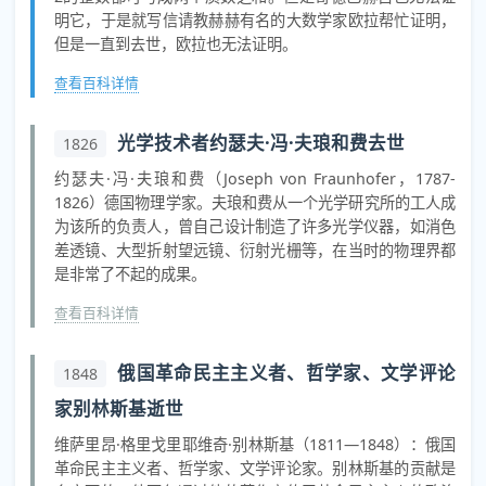
明它，于是就写信请教赫赫有名的大数学家欧拉帮忙证明，
但是一直到去世，欧拉也无法证明。
查看百科详情
光学技术者约瑟夫·冯·夫琅和费去世
1826
约瑟夫·冯·夫琅和费（Joseph von Fraunhofer，1787-
1826）德国物理学家。夫琅和费从一个光学研究所的工人成
为该所的负责人，曾自己设计制造了许多光学仪器，如消色
差透镜、大型折射望远镜、衍射光栅等，在当时的物理界都
是非常了不起的成果。
查看百科详情
俄国革命民主主义者、哲学家、文学评论
1848
家别林斯基逝世
维萨里昂·格里戈里耶维奇·别林斯基（1811—1848）：俄国
革命民主主义者、哲学家、文学评论家。别林斯基的贡献是