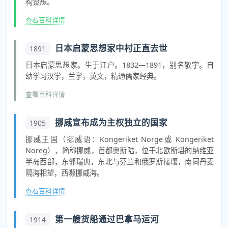
构设想。
查看百科详情
日本启蒙思想家中村正直去世
1891
日本启蒙思想家。生于江户。1832—1891，别名敬宇。自
幼学习汉学，兰学，英文，精通儒家经典。
查看百科详情
挪威宣布成为主权独立的国家
1905
挪威王国（挪威语：Kongeriket Norge或 Kongeriket
Noreg），简称挪威，首都奥斯陆，位于北欧斯堪的纳维亚
半岛西部，东邻瑞典，东北与芬兰和俄罗斯接壤，南同丹麦
隔海相望，西濒挪威海。
查看百科详情
第一艘货船通过巴拿马运河
1914