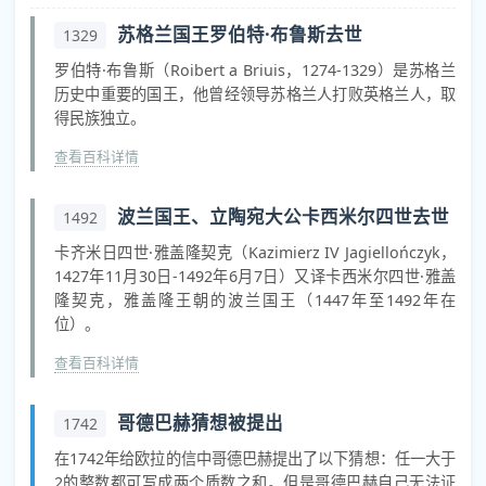
苏格兰国王罗伯特·布鲁斯去世
1329
罗伯特·布鲁斯（Roibert a Briuis，1274-1329）是苏格兰
历史中重要的国王，他曾经领导苏格兰人打败英格兰人，取
得民族独立。
查看百科详情
波兰国王、立陶宛大公卡西米尔四世去世
1492
卡齐米日四世·雅盖隆契克（Kazimierz IV Jagiellończyk，
1427年11月30日-1492年6月7日）又译卡西米尔四世·雅盖
隆契克，雅盖隆王朝的波兰国王（1447年至1492年在
位）。
查看百科详情
哥德巴赫猜想被提出
1742
在1742年给欧拉的信中哥德巴赫提出了以下猜想：任一大于
2的整数都可写成两个质数之和。但是哥德巴赫自己无法证