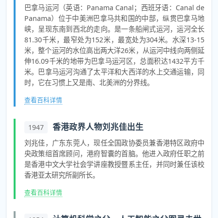
巴拿马运河（英语：Panama Canal；西班牙语：Canal de
Panama）位于中美洲巴拿马共和国的中部，纵贯巴拿马地
峡，呈现东南到西北的走向。是一条船闸式运河，运河全长
81.30千米，最窄处为152米，最宽处为304米。水深13-15
米，整个运河的水位高出两大洋26米，从运河中线向两侧延
伸16.09千米的地带为巴拿马运河区，总面积达1432平方千
米。巴拿马运河沟通了太平洋和大西洋的水上交通运输，同
时，它在习惯上又是南、北美洲的分界线。
查看百科详情
香港政界人物刘兆佳出生
1947
刘兆佳，广东东莞人，现任全国政协委员兼香港特区政府中
央政策组首席顾问，港府智囊的首脑。他进入政府任职之前
是香港中文大学社会学讲座教授暨系主任，并同时兼任该校
香港亚太研究所副所长。
查看百科详情