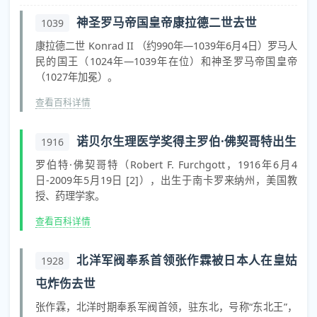
神圣罗马帝国皇帝康拉德二世去世
1039
康拉德二世 Konrad II （约990年—1039年6月4日）罗马人
民的国王（1024年—1039年在位）和神圣罗马帝国皇帝
（1027年加冕）。
查看百科详情
诺贝尔生理医学奖得主罗伯·佛契哥特出生
1916
罗伯特·佛契哥特（Robert F. Furchgott，1916年6月4
日-2009年5月19日 [2]），出生于南卡罗来纳州，美国教
授、药理学家。
查看百科详情
北洋军阀奉系首领张作霖被日本人在皇姑
1928
屯炸伤去世
张作霖，北洋时期奉系军阀首领，驻东北，号称“东北王”，