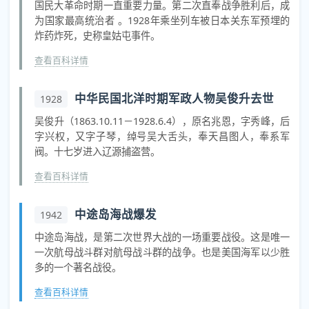
国民大革命时期一直重要力量。第二次直奉战争胜利后，成
为国家最高统治者 。1928年乘坐列车被日本关东军预埋的
炸药炸死，史称皇姑屯事件。
查看百科详情
中华民国北洋时期军政人物吴俊升去世
1928
吴俊升（1863.10.11－1928.6.4），原名兆恩，字秀峰，后
字兴权，又字子琴，绰号吴大舌头，奉天昌图人，奉系军
阀。十七岁进入辽源捕盗营。
查看百科详情
中途岛海战爆发
1942
中途岛海战，是第二次世界大战的一场重要战役。这是唯一
一次航母战斗群对航母战斗群的战争。也是美国海军以少胜
多的一个著名战役。
查看百科详情