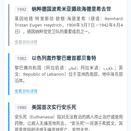
纳粹德国波希米亚摄政海德里希去世
1942
莱因哈德·特里斯坦·欧根·海德里希（德语：Reinhard
Tristan Eugen Heydrich，1904年3月7日－1942年6月4
日），德国纳粹党党卫队的重要成员之一。
查看百科详情
以色列轰炸黎巴嫩首都贝鲁特
1982
黎巴嫩共和国（阿拉伯语：لبنان；阿拉米语：ܠܒܢܢ ；英
文：Republic of Lebanon）位于亚洲西南部，地中海东部
沿岸。
查看百科详情
美国首次实行安乐死
1990
安乐死（Euthanasia）指对无法救治的病人停止治疗或使用
药物，让病人无痛苦地死去。 “安乐死”一词源于希腊文，其
原意是指舒适或无痛苦地死亡、安然去世。