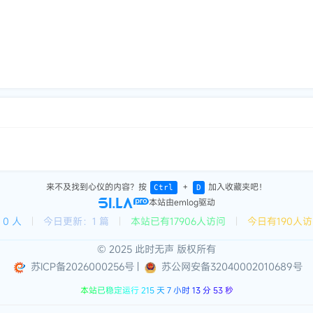
来不及找到心仪的内容？按
＋
加入收藏夹吧！
Ctrl
D
本站由emlog驱动
0 人
|
今日更新：1 篇
|
本站已有17906人访问
|
今日有190人
© 2025 此时无声 版权所有
苏ICP备2026000256号
|
苏公网安备32040002010689号
本站已稳定运行 215 天 7 小时 13 分 54 秒